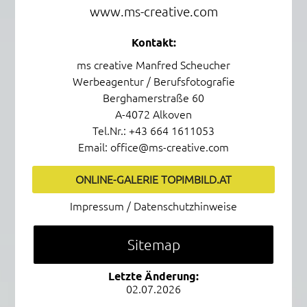
www.ms-creative.com
Kontakt:
19.02.2026
Grafik-Design von Manfred Scheucher
ms creative Manfred Scheucher
Werbeagentur / Berufsfotografie
Berghamerstraße 60
A-4072 Alkoven
11.02.2026
Tel.Nr.:
+43 664 1611053
Email:
office@ms-creative.com
AKTUELLE DOMAINVERKAUFS-
ANGEBOTE
Online-Galerie
ONLINE-GALERIE TOPIMBILD.AT
Impressum und Datenschutz
Impressum / Datenschutzhinweise
02.02.2026
Sitemap von ms-creative.com
Autobeklebung - Car-Design by Manfred
Sitemap
Scheucher
Öffnet die Sitemap in einer Lightbox. Externer Inhalt vo
Letzte Änderung:
02.07.2026
31.10.2025