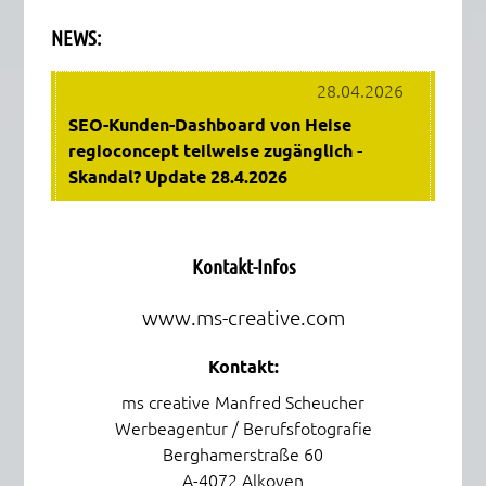
NEWS:
Dieses eingebettete Fenster zeigt die aktuellen Nachricht
28.04.2026
SEO-Kunden-Dashboard von Heise
regioconcept teilweise zugänglich -
Skandal? Update 28.4.2026
17.04.2026
SEO (Suchmaschinenoptimierung)
Kontakt-Infos
richtig machen
www.ms-creative.com
Kontakt:
19.02.2026
Grafik-Design von Manfred Scheucher
ms creative Manfred Scheucher
Werbeagentur / Berufsfotografie
Berghamerstraße 60
A-4072 Alkoven